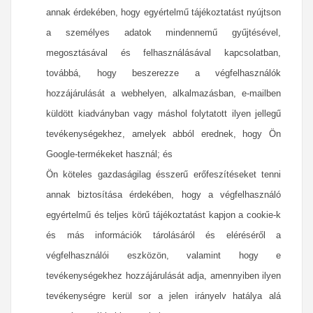
annak érdekében, hogy egyértelmű tájékoztatást nyújtson
a személyes adatok mindennemű gyűjtésével,
megosztásával és felhasználásával kapcsolatban,
továbbá, hogy beszerezze a végfelhasználók
hozzájárulását a webhelyen, alkalmazásban, e-mailben
küldött kiadványban vagy máshol folytatott ilyen jellegű
tevékenységekhez, amelyek abból erednek, hogy Ön
Google-termékeket használ; és
Ön köteles gazdaságilag ésszerű erőfeszítéseket tenni
annak biztosítása érdekében, hogy a végfelhasználó
egyértelmű és teljes körű tájékoztatást kapjon a cookie-k
és más információk tárolásáról és eléréséről a
végfelhasználói eszközön, valamint hogy e
tevékenységekhez hozzájárulását adja, amennyiben ilyen
tevékenységre kerül sor a jelen irányelv hatálya alá