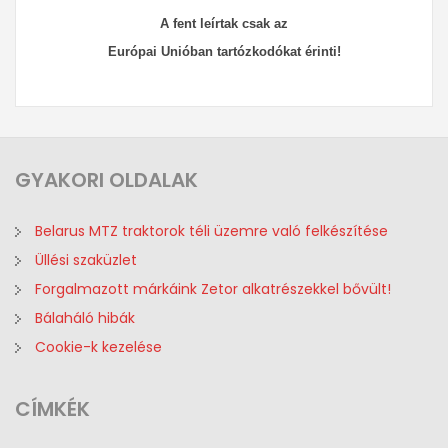
A fent leírtak csak az
Európai
Unióban
tartózkodókat
érinti!
GYAKORI
OLDALAK
Belarus MTZ traktorok téli üzemre való felkészítése
Üllési szaküzlet
Forgalmazott márkáink Zetor alkatrészekkel bővült!
Bálaháló hibák
Cookie-k kezelése
CÍMKÉK