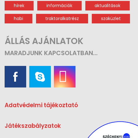
hírek
információk
aktualitások
habi
traktoralkatrész
szaküzlet
ÁLLÁS AJÁNLATOK
MARADJUNK
KAPCSOLATBAN...
Adatvédelmi tájékoztató
Játékszabályzatok