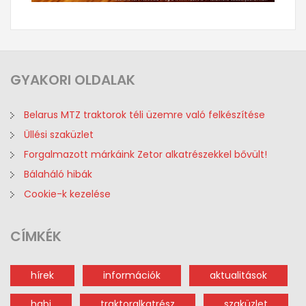
GYAKORI
OLDALAK
Belarus MTZ traktorok téli üzemre való felkészítése
Üllési szaküzlet
Forgalmazott márkáink Zetor alkatrészekkel bővült!
Bálaháló hibák
Cookie-k kezelése
CÍMKÉK
hírek
információk
aktualitások
habi
traktoralkatrész
szaküzlet