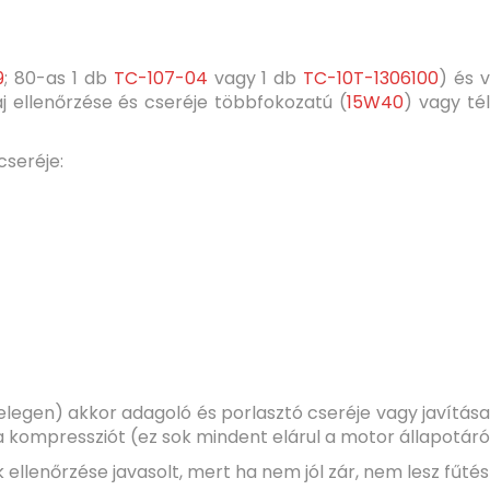
9
; 80-as 1 db
TC-107-04
vagy 1 db
TC-10T-1306100
) és 
j ellenőrzése és cseréje többfokozatú (
15W40
) vagy té
cseréje:
elegen) akkor adagoló és porlasztó cseréje vagy javítás
kompressziót (ez sok mindent elárul a motor állapotáról
 ellenőrzése javasolt, mert ha nem jól zár, nem lesz fűté