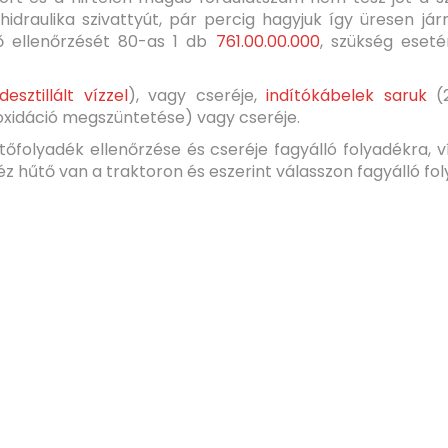
idraulika szivattyút, pár percig hagyjuk így üresen jár
űrő ellenőrzését 80-as 1 db
761.00.00.000
, szükség eset
desztillált vízzel
), vagy cseréje,
indítókábelek saruk
(
(oxidáció megszüntetése) vagy cseréje.
folyadék ellenőrzése és cseréje fagyálló folyadékra, ví
 hűtő van a traktoron és eszerint válasszon fagyálló fol