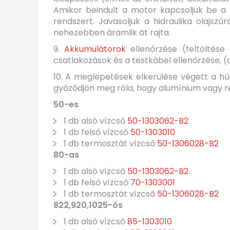
Amikor beindult a motor kapcsoljuk be a h
rendszert. Javasoljuk a hidraulika olajsz
nehezebben áramlik át rajta.
9.
Akkumulátorok
ellenőrzése (feltöltése
csatlakozások és a testkábel ellenőrzése, 
10. A meglepetések elkerülése végett a hűtő
győződjön meg róla, hogy alumínium vagy réz
50-es
1 db alsó vízcső
50-1303062-B2
1 db felső vízcső
50-1303010
1 db termosztát vízcső
50-1306028-B2
80-as
1 db alsó vízcső
50-1303062-B2
1 db felső vízcső
70-1303001
1 db termosztát vízcső
50-1306028-B2
822,920,1025-ös
1 db alsó vízcső
85-1303010