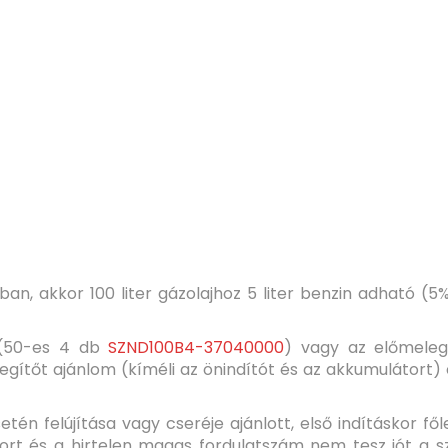
an, akkor 100 liter gázolajhoz 5 liter benzin adható (
a (50-es 4 db
SZND100B4-37040000
) vagy az előmeleg
gítőt ajánlom (kíméli az önindítót és az akkumulátort) e
tén felújítása vagy cseréje ajánlott, első indításkor főle
átort és a hirtelen magas fordulatszám nem tesz jót a s