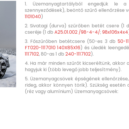
1. Üzemanyagtartályból engedjük le a
szennyeződések), beöntő szűrő ellenőrzése va
1101040
)
2. Sivatagi (durva) szűrőben betét csere (1
cseréje (1 db
A25.01.002 /98-4-4/
;
98x106x4x4
3. Főszűrőben betétcsere (50-es 3 db
50-1
FT020-1117010 140X85X16
) és üledék leenged
1117102
, 80-as 1 db
240-1117102
).
4. Ha már minden szűrőt kicseréltünk, akkor 
hagyjuk ki (több levegő jobb teljesítmény).
5. Üzemanyagcsövek épségének ellenőrzése,
rideg, akkor könnyen törik). Szükség esetén c
(réz vagy alumínium) Üzemanyagcsövek: