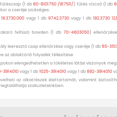
 fűtéscsap (1 db
80-8101750 /917511/
) fűtés vízcső (1 db
8
akkor a cseréje szükséges.
b
19.3730.000
vagy 1 db
9742.3730
vagy 1 db
192.3730 12
tőtakaró felhúzó bowden (1 db
70-4803050
) ellenőrzés
tály leeresztő csap ellenőrzése vagy cseréje (1 db
85-3513
tve az ablaktörlő folyadék téliesítése
ét napokon elengedhetetlen a tökéletes látási viszonyok m
0-3914010
vagy 1 db
1025-3914010
vagy 1 db
892-3914010
va
növelheti az alkatrészek élettartamát, valamint biztos
egtalálhatja szaküzleteinkben.