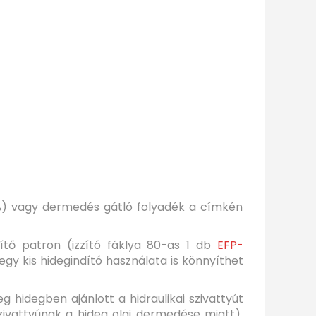
5%) vagy dermedés gátló folyadék a címkén
ítő patron (izzító fáklya 80-as 1 db
EFP-
gy kis hidegindító használata is könnyíthet
g hidegben ajánlott a hidraulikai szivattyút
zivattyúnak a hideg olaj dermedése miatt).