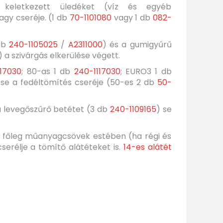
 keletkezett üledéket (víz és egyéb
gy cseréje. (1 db
70-1101080
vagy 1 db
082-
 db
240-1105025
/
A2311000
) és a gumigyűrű
) a szivárgás elkerülése végett.
117030
; 80-as 1 db
240-1117030
; EURO3 1 db
ése a fedéltömítés cseréje (50-es 2 db
50-
a levegőszűrő betétet (3 db
240-1109165
) se
 főleg műanyagcsövek estében (ha régi és
serélje a tömítő alátéteket is.
14-es alátét