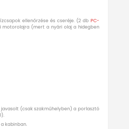
vízcsapok ellenőrzése és cseréje. (2 db
PC-
li motorolajra (mert a nyári olaj a hidegben
a javasolt (csak szakműhelyben) a porlasztó
).
s a kabinban.