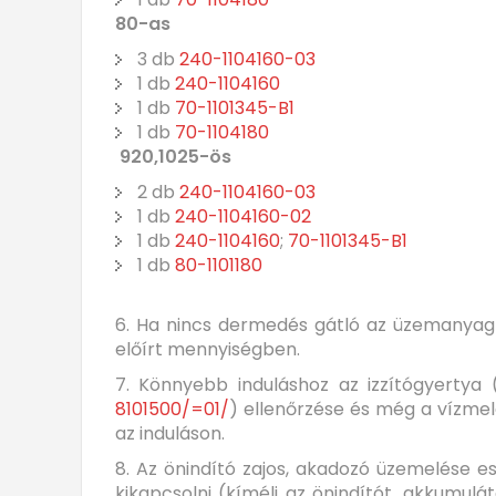
80-as
3 db
240-1104160-03
1 db
240-1104160
1 db
70-1101345-B1
1 db
70-1104180
920,1025-ös
2 db
240-1104160-03
1 db
240-1104160-02
1 db
240-1104160
;
70-1101345-B1
1 db
80-1101180
6. Ha nincs dermedés gátló az üzemanyagb
előírt mennyiségben.
7. Könnyebb induláshoz az izzítógyerty
8101500/=01/
) ellenőrzése és még a vízmele
az induláson.
8. Az önindító zajos, akadozó üzemelése ese
kikapcsolni (kíméli az önindítót, akkumul