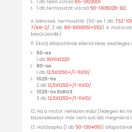
1 db felső vízcső
85-1303001
1 db termosztát vízcső
50-1306028-B2
,
A bilincsek, termosztát (50-es 1 db
TSZ-10
7/KR-2/
, 2 db
80-8100051+052
) A motorola
besűrűsödik).
11. Ékszíj állapotának ellenőrzése, esetleges 
50-es
1 db
16X11X1220
80-as
1 db
12,5X1250=/1-11X10/
1025-ös
2 db
12,5X1250=/1-11X10/
1025-ös EURO3
3 db
12,5X1250=/1-11X10/
12. Ha a motor nehezen indul (hidegen és m
kiszerelésekor már nem sok idő megmérni a 
13. Hűtősapka (1 db
50-1304010
) állapotának