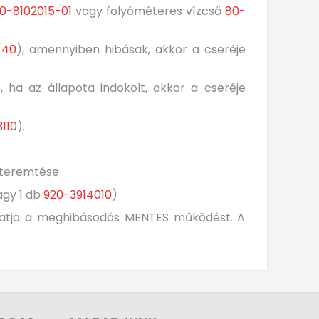
0-8102015-01
vagy folyóméteres vízcső
80-
/40
), amennyiben hibásak, akkor a cseréje
e, ha az állapota indokolt, akkor a cseréje
110
).
egteremtése
gy 1 db
920-3914010
)
íthatja a meghibásodás MENTES működést. A