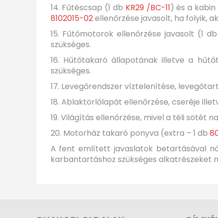
14. Fűtéscsap (1 db
KR29 /BC-11
) és a kabin
8102015-02
ellenőrzése javasolt, ha folyik, 
15. Fűtőmotorok ellenőrzése javasolt (1 d
szükséges.
16. Hűtőtakaró állapotának illetve a hű
szükséges.
17. Levegőrendszer víztelenítése, levegőtar
18. Ablaktörlőlapát ellenőrzése, cseréje ille
19. Világítás ellenőrzése, mivel a téli söt
20. Motorház takaró ponyva (extra – 1 db
8
A fent említett javaslatok betartásával 
karbantartáshoz szükséges alkatrészeket m