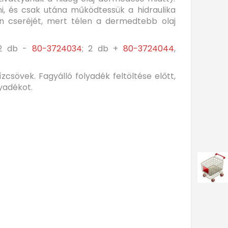
ni, és csak utána működtessük a hidraulika
én cseréjét, mert télen a dermedtebb olaj
2 db -
80-3724034
; 2 db +
80-3724044
,
zcsövek. Fagyálló folyadék feltöltése előtt,
yadékot.