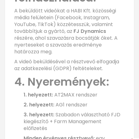
A beküldött videókat a HABI Kft. közösségi
média felületein (Facebook, Instagram,
YouTube, TikTok) közzétesszük, valamint
továbbítjuk a gyártó, az
FJ Dynamics
részére, ahol szavazásra bocsátják őket. A
nyerteseket a szavazás eredménye
határozza meg.
A videó beküldésével a résztvevő elfogadja
az adatkezelési (GDPR) feltételeket.
4. Nyeremények:
1. helyezett:
AT2MAX rendszer
2. helyezett:
AG1 rendszer
3. helyezett:
Szabadon választható FJD
kiegészítő + Farm Management
előfizetés
Minden érvényes résztvevő:
egy