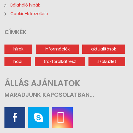
Bálaháló hibák
Cookie-k kezelése
CÍMKÉK
hírek
információk
aktualitások
habi
traktoralkatrész
szaküzlet
ÁLLÁS AJÁNLATOK
MARADJUNK
KAPCSOLATBAN...