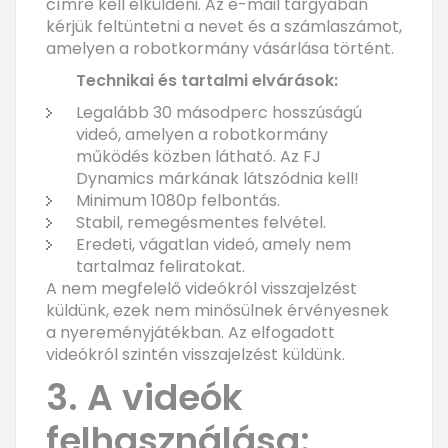
címre kell elküldeni. Az e-mail tárgyában
kérjük feltüntetni a nevet és a számlaszámot,
amelyen a robotkormány vásárlása történt.
Technikai és tartalmi elvárások:
Legalább 30 másodperc hosszúságú
videó, amelyen a robotkormány
működés közben látható. Az FJ
Dynamics márkának látszódnia kell!
Minimum 1080p felbontás.
Stabil, remegésmentes felvétel.
Eredeti, vágatlan videó, amely nem
tartalmaz feliratokat.
A nem megfelelő videókról visszajelzést
küldünk, ezek nem minősülnek érvényesnek
a nyereményjátékban. Az elfogadott
videókról szintén visszajelzést küldünk.
3. A videók
felhasználása: