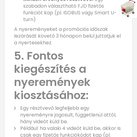
szabadon választható FJD fizetős
funkciót kap (pl. ISOBUS vagy Smart U-
turn)
A nyereményeket a promóciós időszak
lezárását követő 3 hónapon belül juttatjuk el
a nyertesekhez.
5. Fontos
kiegészítés a
nyeremények
kiosztásához:
Egy résztvevő legfeljebb egy
nyereményre jogosult, függetlenül attól,
hány videót küld be.
Például: ha valaki 4 videót küld be, akkor is
csak egy fizetős funkciókódot kap (pl.