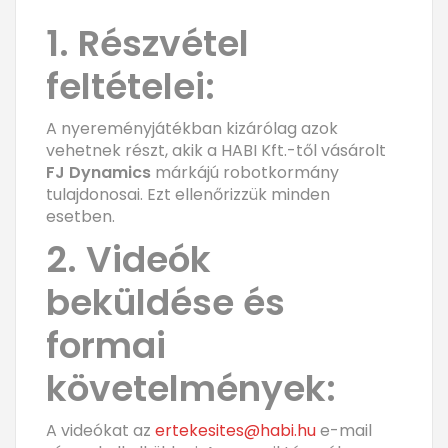
1. Részvétel
feltételei:
A nyereményjátékban kizárólag azok
vehetnek részt, akik a HABI Kft.-től vásárolt
FJ Dynamics
márkájú robotkormány
tulajdonosai. Ezt ellenőrizzük minden
esetben.
2. Videók
beküldése és
formai
követelmények:
A videókat az
ertekesites@habi.hu
e-mail