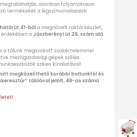
 megtalálhatják, azonban folyamatosan
gjobb termékeket a legszínvonalasabb
határút 41-ből
a megnövelt raktárkészlet,
g érdekében a
Jászberényi út 29. szám alá
de a tőlünk megszokott szakértelemmel
letve mezőgazdasági gépek széles
munkaeszközök széles kínálatával!
alatt megközelíthető korábbi boltunktól és
keresztúr” táblával jelölt, 48-as számú
letet!