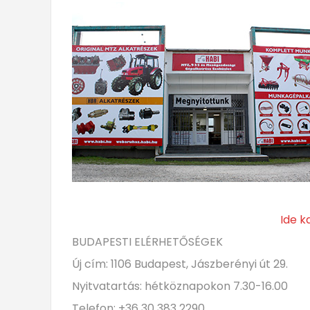
Ide k
BUDAPESTI ELÉRHETŐSÉGEK
Új cím: 1106 Budapest, Jászberényi út 29.
Nyitvatartás: hétköznapokon 7.30-16.00
Telefon: +36 30 383 2290