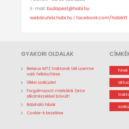
E-mail:
budapest@habi.hu
webáruház.habi.hu
|
facebook.com/habikft
GYAKORI
OLDALAK
CÍMKÉ
Belarus MTZ traktorok téli üzemre
hírek
való felkészítése
Üllési szaküzlet
aktua
Forgalmazott márkáink Zetor
trakt
alkatrészekkel bővült!
Bálaháló hibák
szakü
Cookie-k kezelése