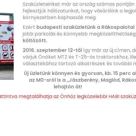
Szaküzleteinket már az ország számos pontján
fejlesztjük hálózatunkat, hogy vásárlóink a le
környezetben kaphassák meg.
Ezért
budapesti szaküzletünk a Rákospalotai 
jobb parkolás és könnyebb megközelíthetősé
költözött.
2016. szeptember 12-től
így már az új címen, 
várjuk Önöket MTZ és T-25-ös traktorokhoz, il
választékához tartozó alkatrészek és további 
Új üzletünk könnyen és gyorsan, kb. 15 perc 
az M0-sról is a „Jászberény, Maglód, Rákos
lehajtón át!
attintva megtalálhatja az Önhöz legközelebbi HABI szaküz