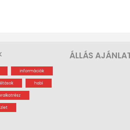
ÁLLÁS AJÁNLA
K
információk
litások
habi
oralkatrész
zlet