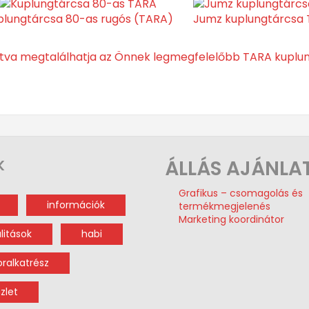
plungtárcsa 80-as rugós (TARA)
Jumz kuplungtárcsa 
ntva megtalálhatja az Önnek legmegfelelőbb TARA kuplu
ÁLLÁS AJÁNLA
K
Grafikus – csomagolás és
információk
termékmegjelenés
Marketing koordinátor
litások
habi
oralkatrész
zlet