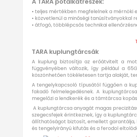
A TARA pótalkatrészek:
• teljes mértékben megfelelnek a mérnöki e
• közvetlenül a minőségi tanúsítványokkal 
• átfogó, többlépcsős technikai ellenőrzésne
TARA kuplungtárcsák
A kuplung biztosítja az erőátvitelt a m
függvényében változik, így például a 65
köszönhetően tökéletesen tartja alakját, te
A tengelykapcsoló típusától függően a kup
fakadó felmelegedésnek. A kuplungtárcsa
megelőzi a lendkerék és a támtárcsa kopásá
A kuplungtárcsa anyagát magas precizitású 
szegecsfejek érintkeznek, így a kuplungtár
állíthatóságot biztosít, emellett garantálj
és tengelyirányú kifutás és a ferodol eltoló