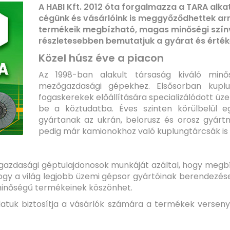
A HABI Kft. 2012 óta forgalmazza a TARA alk
cégünk és vásárlóink is meggyőződhettek arró
termékeik megbízható, magas minőségi színv
részletesebben bemutatjuk a gyárat és érték
Közel húsz éve a piacon
Az 1998-ban alakult társaság kiváló minő
mezőgazdasági gépekhez. Elsősorban kuplu
fogaskerekek előállítására specializálódott üz
be a köztudatba. Éves szinten körülbelül eg
gyártanak az ukrán, belorusz és orosz gyár
pedig már kamionokhoz való kuplungtárcsák is 
gazdasági géptulajdonosok munkáját azáltal, hogy megb
 hogy a világ legjobb üzemi gépsor gyártóinak berendezés
 minőségű termékeinek köszönhet.
alatuk biztosítja a vásárlók számára a termékek verse