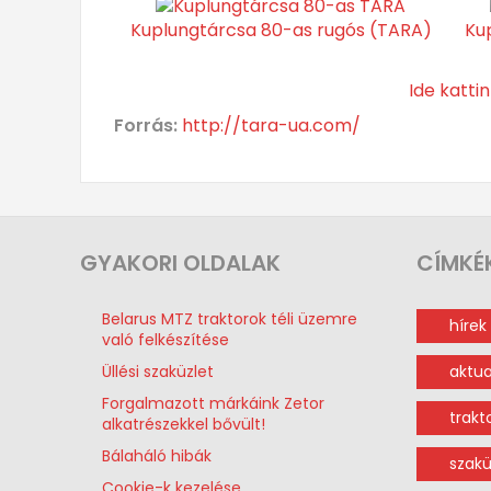
Kuplungtárcsa 80-as rugós (TARA)
Ku
Ide katti
Forrás:
http://tara-ua.com/
GYAKORI
OLDALAK
CÍMKÉ
Belarus MTZ traktorok téli üzemre
hírek
való felkészítése
Üllési szaküzlet
aktua
Forgalmazott márkáink Zetor
trakt
alkatrészekkel bővült!
Bálaháló hibák
szakü
Cookie-k kezelése