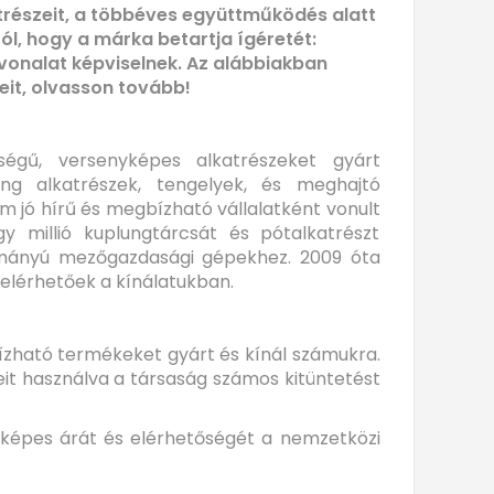
atrészeit, a többéves együttműködés alatt
l, hogy a márka betartja ígéretét:
onalat képviselnek. Az alábbiakban
eit, olvasson tovább!
ségű, versenyképes alkatrészeket gyárt
ng alkatrészek, tengelyek, és meghajtó
em jó hírű és megbízható vállalatként vonult
y millió kuplungtárcsát és pótalkatrészt
tmányú mezőgazdasági gépekhez. 2009 óta
elérhetőek a kínálatukban.
ízható termékeket gyárt és kínál számukra.
eit használva a társaság számos kitüntetést
nyképes árát és elérhetőségét a nemzetközi