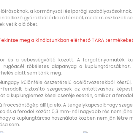
lőírásoknak, a kormányzati és iparági szabályozásoknak,
rendelkező gyárakból érkező fémből, modern eszközök se
k vetik alá őket.
Tekintse meg a kínálatunkban elérhető TARA termékeket
otor és a sebességváltó között. A forgatónyomaték kü
G rugóacél tökéletes alapanyag a kuplungtárcsákhoz
rhelés alatt sem törik meg.
lungagy különféle összetételű acélötvözetekből készül,
-ferodolt biztosító szegecsek az öntöttvashoz képest
t a kuplunglemez kései cseréje esetén, amikor a ferodol
fröccsöntőgép állítja elő. A tengelykapcsoló-agy szegecs
csa és a ferodol között 0,3 mm-nél nagyobb rés nem jöhet
a, hogy a kuplungtárcsa használata közben nem jön létre m
dása sem.