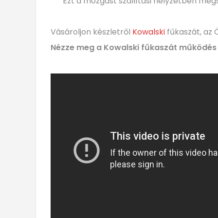
Ezt a mozgást szállítási helyzetben megs
Vásároljon készletről
Kowalski
fűkaszát, az 
Nézze meg a Kowalski fűkaszát működés 