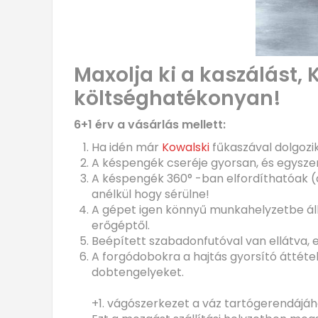
Maxolja ki a kaszálást,
költséghatékonyan!
6️+1 érv a vásárlás mellett:
Ha idén már
Kowalski
fűkaszával dolgozi
A késpengék cseréje gyorsan, és egyszer
A késpengék 360° -ban elfordíthatóak (
anélkül hogy sérülne!
A gépet igen könnyű munkahelyzetbe állít
erőgéptől.
Beépített szabadonfutóval van ellátva,
A forgódobokra a hajtás gyorsító áttétel
dobtengelyeket.
+1. vágószerkezet a váz tartógerendájáho