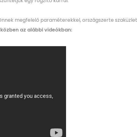
züntetjük egy rögzítő karral.
Önnek megfelelő paraméterekkel, országszerte szaküzle
közben az alábbi videókban: