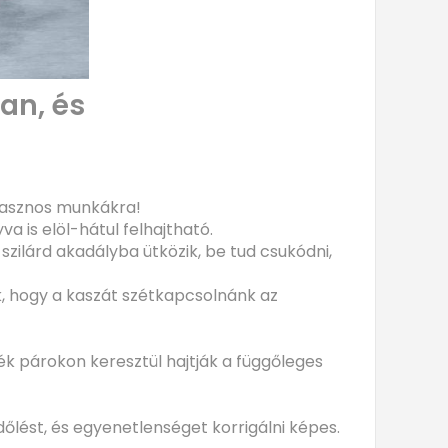
an, és
 hasznos munkákra!
 is elöl-hátul felhajtható.
ilárd akadályba ütközik, be tud csukódni,
ik, hogy a kaszát szétkapcsolnánk az
rék párokon keresztül hajtják a függőleges
dőlést, és egyenetlenséget korrigálni képes.