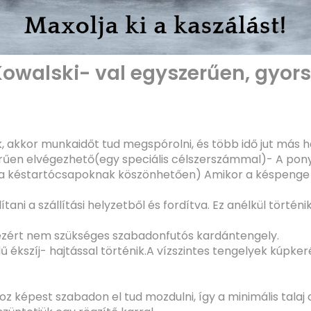
 Kowalski- val egyszerűen, gyors
k, akkor munkaidőt tud megspórolni, és több idő jut más
űen elvégezhető(egy speciális célszerszámmal)- A ponyva
a késtartócsapoknak köszönhetően) Amikor a késpenge sz
ani a szállítási helyzetből és fordítva. Ez anélkül történ
 ezért nem szükséges szabadonfutós kardántengely.
ű ékszíj- hajtással történik.A vízszintes tengelyek kúpke
z képest szabadon el tud mozdulni, így a minimális talaj 