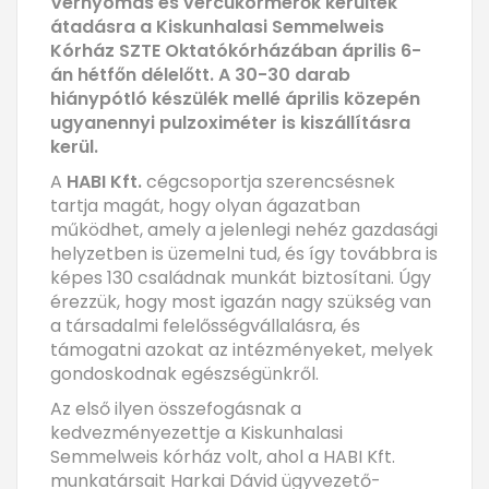
Vérnyomás és vércukormérők kerültek
átadásra a Kiskunhalasi Semmelweis
Kórház SZTE Oktatókórházában április 6-
án hétfőn délelőtt. A 30-30 darab
hiánypótló készülék mellé április közepén
ugyanennyi pulzoximéter is kiszállításra
kerül.
A
HABI Kft.
cégcsoportja szerencsésnek
tartja magát, hogy olyan ágazatban
működhet, amely a jelenlegi nehéz gazdasági
helyzetben is üzemelni tud, és így továbbra is
képes 130 családnak munkát biztosítani. Úgy
érezzük, hogy most igazán nagy szükség van
a társadalmi felelősségvállalásra, és
támogatni azokat az intézményeket, melyek
gondoskodnak egészségünkről.
Az első ilyen összefogásnak a
kedvezményezettje a Kiskunhalasi
Semmelweis kórház volt, ahol a HABI Kft.
munkatársait Harkai Dávid ügyvezető-