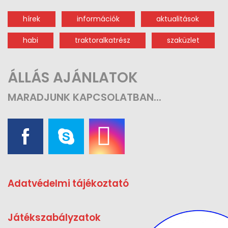
hírek
információk
aktualitások
habi
traktoralkatrész
szaküzlet
ÁLLÁS AJÁNLATOK
MARADJUNK
KAPCSOLATBAN...
Adatvédelmi tájékoztató
Játékszabályzatok