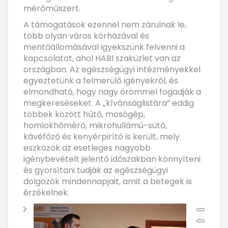
mérőműszert.
A támogatások ezennel nem zárulnak le,
több olyan város kórházával és
mentőállomásával igyekszünk felvenni a
kapcsolatot, ahol HABI szaküzlet van az
országban. Az egészségügyi intézményekkel
egyeztetünk a felmerülő igényekről, és
elmondható, hogy nagy örömmel fogadják a
megkereséseket. A „kívánságlistára” eddig
többek között hűtő, mosógép,
homlokhőmérő, mikrohullámú-sütő,
kávéfőző és kenyérpirító is került, mely
eszközök az esetleges nagyobb
igénybevételt jelentő időszakban könnyíteni
és gyorsítani tudják az egészségügyi
dolgozók mindennapjait, amit a betegek is
érzékelnek.