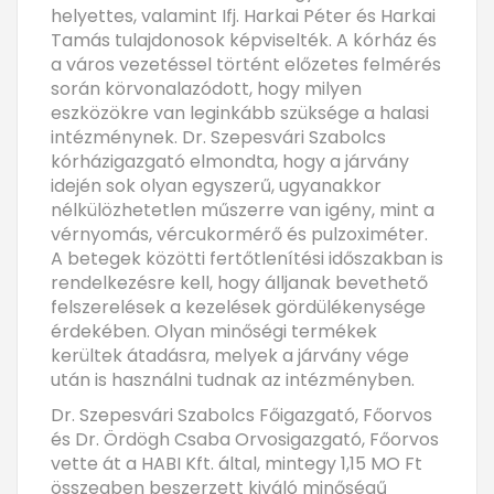
helyettes, valamint Ifj. Harkai Péter és Harkai
Tamás tulajdonosok képviselték. A kórház és
a város vezetéssel történt előzetes felmérés
során körvonalazódott, hogy milyen
eszközökre van leginkább szüksége a halasi
intézménynek. Dr. Szepesvári Szabolcs
kórházigazgató elmondta, hogy a járvány
idején sok olyan egyszerű, ugyanakkor
nélkülözhetetlen műszerre van igény, mint a
vérnyomás, vércukormérő és pulzoximéter.
A betegek közötti fertőtlenítési időszakban is
rendelkezésre kell, hogy álljanak bevethető
felszerelések a kezelések gördülékenysége
érdekében. Olyan minőségi termékek
kerültek átadásra, melyek a járvány vége
után is használni tudnak az intézményben.
Dr. Szepesvári Szabolcs Főigazgató, Főorvos
és Dr. Ördögh Csaba Orvosigazgató, Főorvos
vette át a HABI Kft. által, mintegy 1,15 MO Ft
összegben beszerzett kiváló minőségű