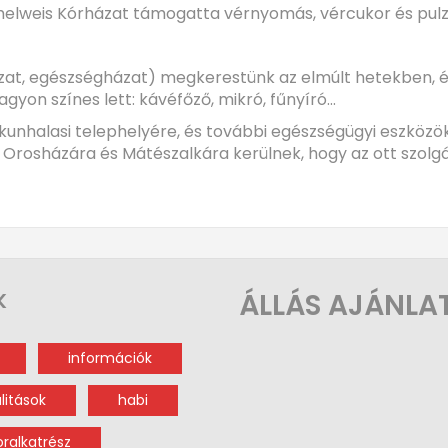
Semmelweis Kórházat támogatta vérnyomás, vércukor és pul
t, egészségházat) megkerestünk az elmúlt hetekben, és 
yon színes lett: kávéfőző, mikró, fűnyíró...
unhalasi telephelyére, és további egészségügyi eszközö
 Orosházára és Mátészalkára kerülnek, hogy az ott szolgá
ÁLLÁS AJÁNLA
K
információk
litások
habi
oralkatrész