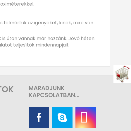
zoximéterekkel.
felmértük az igényeket, kinek, mire van
k is úton vannak már hozzánk. Jövő héten
latot teljesítők mindennapjait
TOK
MARADJUNK
KAPCSOLATBAN...