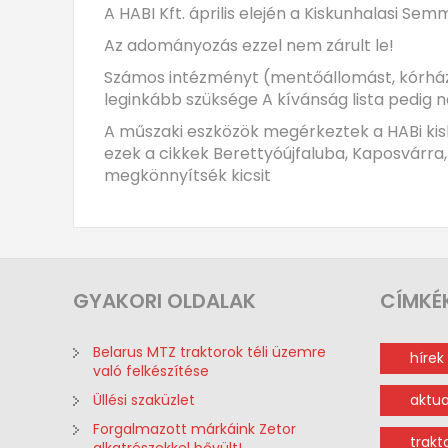
A HABI Kft. április elején a Kiskunhalasi 
Az adományozás ezzel nem zárult le!
Számos intézményt (mentőállomást, kórháza
leginkább szüksége A kívánság lista pedig nag
A műszaki eszközök megérkeztek a HABi kisk
ezek a cikkek Berettyóújfaluba, Kaposvárra,
megkönnyítsék kicsit
GYAKORI
OLDALAK
CÍMKÉ
Belarus MTZ traktorok téli üzemre
hírek
való felkészítése
Üllési szaküzlet
aktua
Forgalmazott márkáink Zetor
trakt